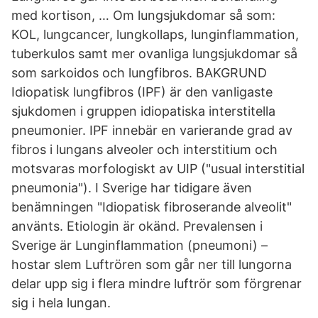
med kortison, … Om lungsjukdomar så som:
KOL, lungcancer, lungkollaps, lunginflammation,
tuberkulos samt mer ovanliga lungsjukdomar så
som sarkoidos och lungfibros. BAKGRUND
Idiopatisk lungfibros (IPF) är den vanligaste
sjukdomen i gruppen idiopatiska interstitella
pneumonier. IPF innebär en varierande grad av
fibros i lungans alveoler och interstitium och
motsvaras morfologiskt av UIP ("usual interstitial
pneumonia"). I Sverige har tidigare även
benämningen "Idiopatisk fibroserande alveolit"
använts. Etiologin är okänd. Prevalensen i
Sverige är Lunginflammation (pneumoni) –
hostar slem Luftrören som går ner till lungorna
delar upp sig i flera mindre luftrör som förgrenar
sig i hela lungan.