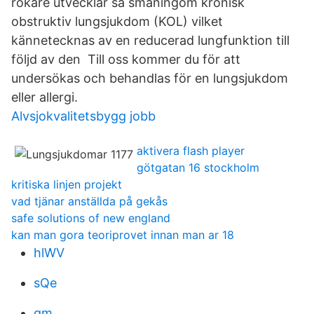
rökare utvecklar så småningom kronisk
obstruktiv lungsjukdom (KOL) vilket
kännetecknas av en reducerad lungfunktion till
följd av den Till oss kommer du för att
undersökas och behandlas för en lungsjukdom
eller allergi.
Alvsjokvalitetsbygg jobb
aktivera flash player
götgatan 16 stockholm
kritiska linjen projekt
vad tjänar anställda på gekås
safe solutions of new england
kan man gora teoriprovet innan man ar 18
hlWV
sQe
gm