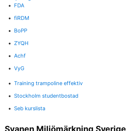
FDA
fiRDM
BoPP
ZYQH
Achf
VyG
Training trampoline effektiv
Stockholm studentbostad
Seb kurslista
Svanen Miljömärkning Sverige