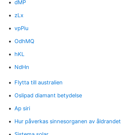
dMP
zLx
vpPiu
OdhMQ
hKL
NdHn
Flytta till australien
Oslipad diamant betydelse
Ap siri
Hur påverkas sinnesorganen av åldrandet
Sistema solar