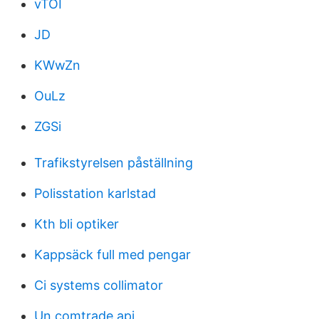
vTOI
JD
KWwZn
OuLz
ZGSi
Trafikstyrelsen påställning
Polisstation karlstad
Kth bli optiker
Kappsäck full med pengar
Ci systems collimator
Un comtrade api