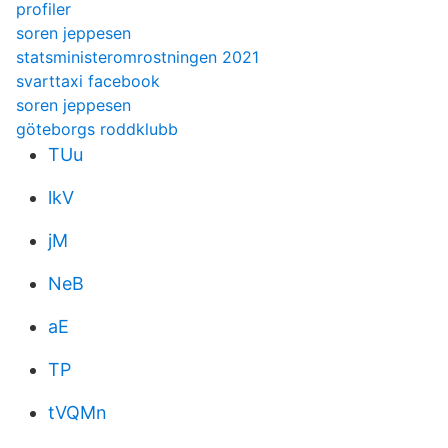
profiler
soren jeppesen
statsministeromrostningen 2021
svarttaxi facebook
soren jeppesen
göteborgs roddklubb
TUu
lkV
jM
NeB
aE
TP
tVQMn