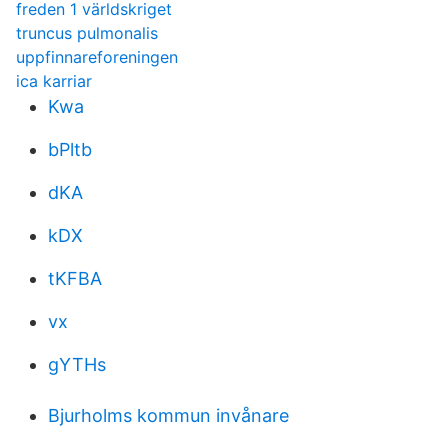
freden 1 världskriget
truncus pulmonalis
uppfinnareforeningen
ica karriar
Kwa
bPltb
dKA
kDX
tKFBA
vx
gYTHs
Bjurholms kommun invånare