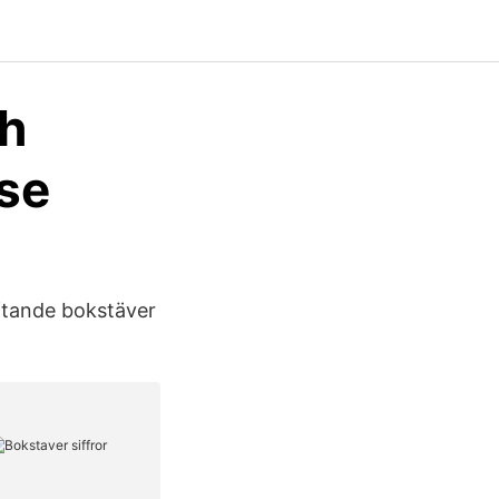
ch
.se
äftande bokstäver