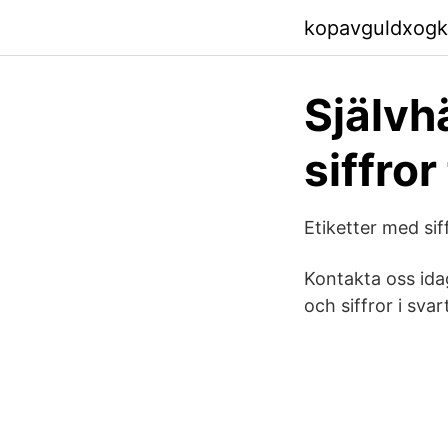
kopavguldxogk
Självh
siffror
Etiketter med si
Kontakta oss ida
och siffror i svart