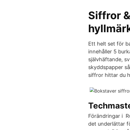
Siffror 
hyllmär
Ett helt set för 
innehåller 5 burk
självhäftande, s
skyddspapper så 
siffror hittar du
Techmast
Förändringar i R
det underlättar f