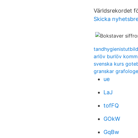
Världsrekordet fö
Skicka nyhetsbr
tandhygienistutbil
arlöv burlöv kom
svenska kurs gote
granskar grafolog
ue
LaJ
tofFQ
GOkW
GqBw