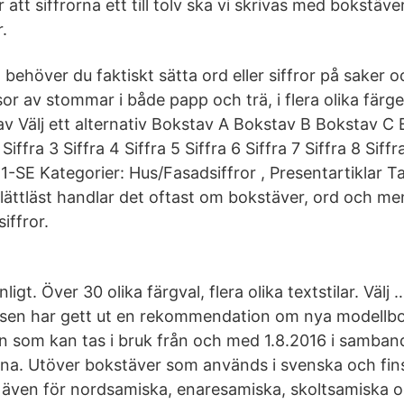
att siffrorna ett till tolv ska vi skrivas med bokstäv
.
d behöver du faktiskt sätta ord eller siffror på saker o
sor av stommar i både papp och trä, i flera olika färge
tav Välj ett alternativ Bokstav A Bokstav B Bokstav C 
 Siffra 3 Siffra 4 Siffra 5 Siffra 6 Siffra 7 Siffra 8 Siffr
1-SE Kategorier: Hus/Fasadsiffror , Presentartiklar T
lättläst handlar det oftast om bokstäver, ord och men
siffror.
igt. Över 30 olika färgval, flera olika textstilar. Välj 
lsen har gett ut en rekommendation om nya modellbok
n som kan tas i bruk från och med 1.8.2016 i samba
na. Utöver bokstäver som används i svenska och fin
även för nordsamiska, enaresamiska, skoltsamiska o