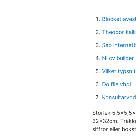
Blocket aves
Theodor kalli
Seb internet
Ni cv builder
Vilket typsni
Do file vhdl
Konsultarvod
Storlek 5,5x5,5x
32x32cm. Träklos
siffror eller bokst