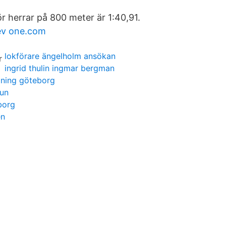
r herrar på 800 meter är 1:40,91.
ev one.com
lokförare ängelholm ansökan
ingrid thulin ingmar bergman
dning göteborg
mun
borg
en