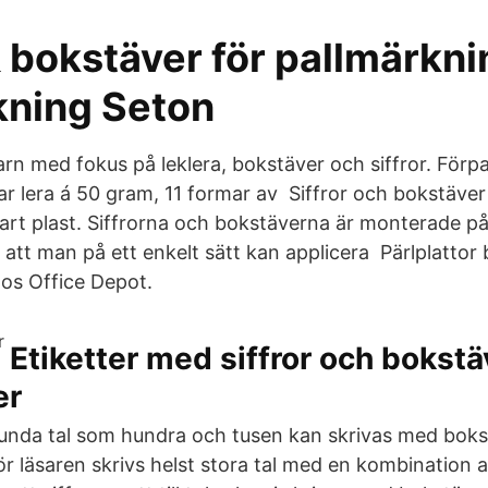
& bokstäver för pallmärkn
kning Seton
barn med fokus på leklera, bokstäver och siffror. För
ar lera á 50 gram, 11 formar av Siffror och bokstäver
vart plast. Siffrorna och bokstäverna är monterade på
att man på ett enkelt sätt kan applicera Pärlplattor
 hos Office Depot.
Etiketter med siffror och bokstä
er
unda tal som hundra och tusen kan skrivas med boks
ör läsaren skrivs helst stora tal med en kombination av 