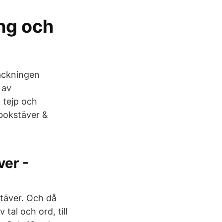
ing och
packningen
 av
 tejp och
 bokstäver &
ver -
täver. Och då
tal och ord, till