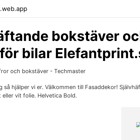
.web.app
äftande bokstäver o
 för bilar Elefantprint
ffror och bokstäver - Techmaster
g så hjälper vi er. Välkommen till Fasaddekor! Självh
 eller vit folie. Helvetica Bold.