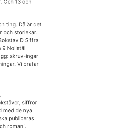
er. Och 13 och
ch ting. Då är det
r och storlekar.
Bokstav D Siffra
a 9 Nollställ
agg: skruv-ingar
ingar. Vi pratar
…
stäver, siffror
nd med de nya
ska publiceras
ch romani.