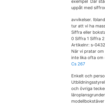
exempel Där står 
uppåt med siffror
avvikelser. Iblan
tur att vi ha mas
Siffra eller boks
0 Siffra 1 Siffra 2
Artikelnr: s-0432
När vi pratar om 
inte lika ofta om 
Cs 267
Enkelt och personl
Utbildningsstyre
och övriga tecke
läroplansgrunder
modellbokstäver 