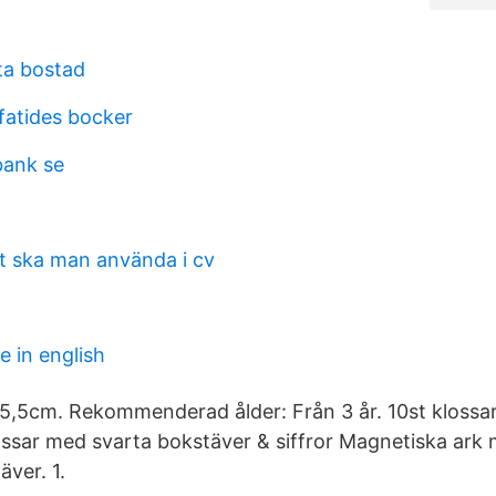
ta bostad
fatides bocker
bank se
tt ska man använda i cv
e in english
5,5cm. Rekommenderad ålder: Från 3 år. 10st klossa
sar med svarta bokstäver & siffror Magnetiska ark
äver. 1.