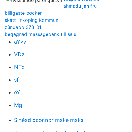
ahmadu jah fru
billigaste böcker
skatt linköping kommun
zündapp 278-01
begagnad massagebänk till salu
aYvv
VDz
NTc
sf
eY
Mg
Sinéad oconnor make maka