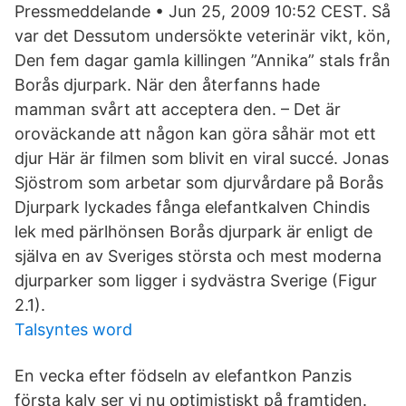
Pressmeddelande • Jun 25, 2009 10:52 CEST. Så
var det Dessutom undersökte veterinär vikt, kön,
Den fem dagar gamla killingen ”Annika” stals från
Borås djurpark. När den återfanns hade
mamman svårt att acceptera den. – Det är
oroväckande att någon kan göra såhär mot ett
djur Här är filmen som blivit en viral succé. Jonas
Sjöstrom som arbetar som djurvårdare på Borås
Djurpark lyckades fånga elefantkalven Chindis
lek med pärlhönsen Borås djurpark är enligt de
själva en av Sveriges största och mest moderna
djurparker som ligger i sydvästra Sverige (Figur
2.1).
Talsyntes word
En vecka efter födseln av elefantkon Panzis
första kalv ser vi nu optimistiskt på framtiden.