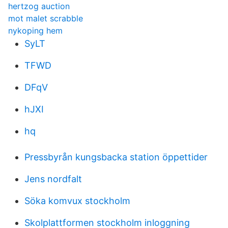
hertzog auction
mot malet scrabble
nykoping hem
SyLT
TFWD
DFqV
hJXI
hq
Pressbyrån kungsbacka station öppettider
Jens nordfalt
Söka komvux stockholm
Skolplattformen stockholm inloggning