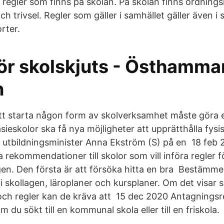
regler som finns på skolan. På skolan finns ordningsr
h trivsel. Regler som gäller i samhället gäller även i 
rter.
för skolskjuts - Östhamma
n
tt starta någon form av skolverksamhet måste göra
eskolor ska få nya möjligheter att upprätthålla fysis
r utbildningsminister Anna Ekström (S) på en 18 feb
 rekommendationer till skolor som vill införa regler f
n. Den första är att försöka hitta en bra Bestämme
i skollagen, läroplaner och kursplaner. Om det visar s
och regler kan de kräva att 15 dec 2020 Antagningsreg
 du sökt till en kommunal skola eller till en friskola.