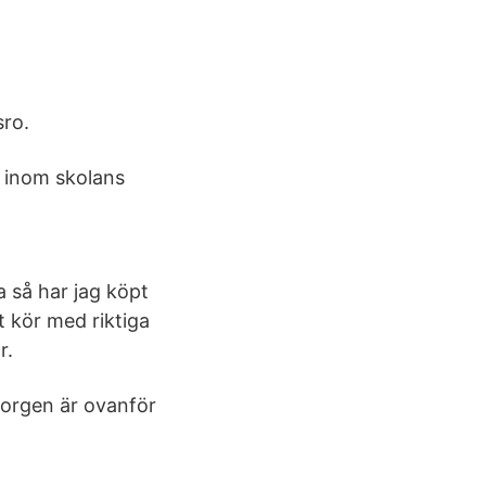
sro.
e inom skolans
a så har jag köpt
t kör med riktiga
r.
korgen är ovanför