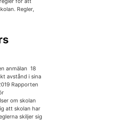
egler för att
skolan. Regler,
rs
 en anmälan 18
kt avstånd i sina
 2019 Rapporten
ör
lser om skolan
ig att skolan har
lerna skiljer sig