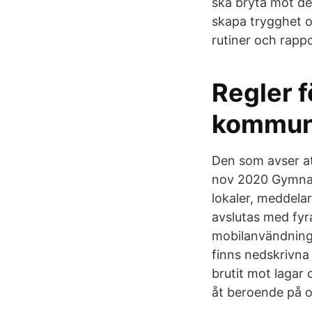
ska bryta mot de 
skapa trygghet oc
rutiner och rappo
Regler 
kommu
Den som avser a
nov 2020 Gymnasi
lokaler, meddela
avslutas med fyra
mobilanvändninge
finns nedskrivna 
brutit mot lagar 
åt beroende på om