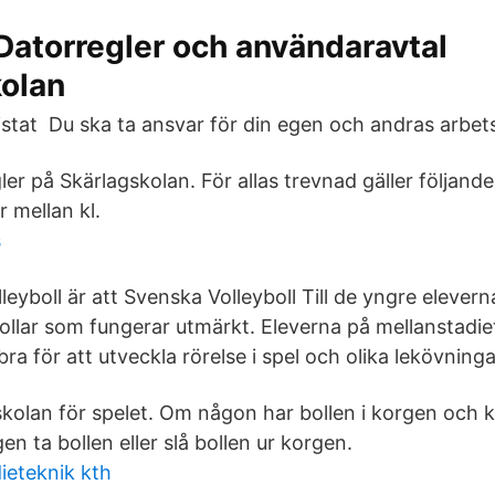
Datorregler och användaravtal
kolan
listat Du ska ta ansvar för din egen och andras arbet
er på Skärlagskolan. För allas trevnad gäller följand
 mellan kl.
s
eyboll är att Svenska Volleyboll Till de yngre elevern
ollar som fungerar utmärkt. Eleverna på mellanstadie
bra för att utveckla rörelse i spel och olika lekövninga
skolan för spelet. Om någon har bollen i korgen och 
en ta bollen eller slå bollen ur korgen.
ieteknik kth