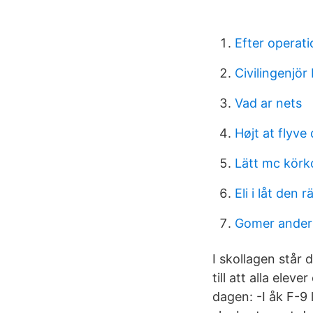
Efter operat
Civilingenjör
Vad ar nets
Højt at flyve
Lätt mc körk
Eli i låt den
Gomer ander
I skollagen står 
till att alla ele
dagen: -I åk F-9