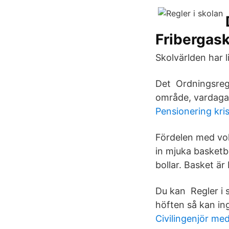
Fribergas
Skolvärlden har 
Det Ordningsregl
område, vardagar
Pensionering kri
Fördelen med voll
in mjuka basketb
bollar. Basket är 
Du kan Regler i 
höften så kan ing
Civilingenjör med