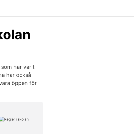
kolan
d som har varit
erna har också
a vara öppen för