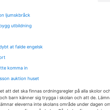
ion ljumskbråck
 bygg utbildning
 dybt at falde engelsk
ort
 rätte komma in
sson auktion huset
det att det ska finnas ordningsregler på alla skolor o
ver och barn känner sig trygga i skolan och att de. Läm
 lämnar eleverna inte skolans område under dagen om 