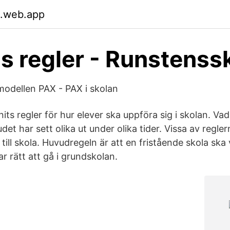
.web.app
s regler - Runstenss
odellen PAX - PAX i skolan
nnits regler för hur elever ska uppföra sig i skolan. Va
bjudet har sett olika ut under olika tider. Vissa av regl
a till skola. Huvudregeln är att en fristående skola sk
ar rätt att gå i grundskolan.