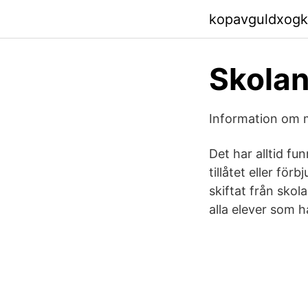
kopavguldxogk
Skolan
Information om m
Det har alltid fu
tillåtet eller för
skiftat från skol
alla elever som h