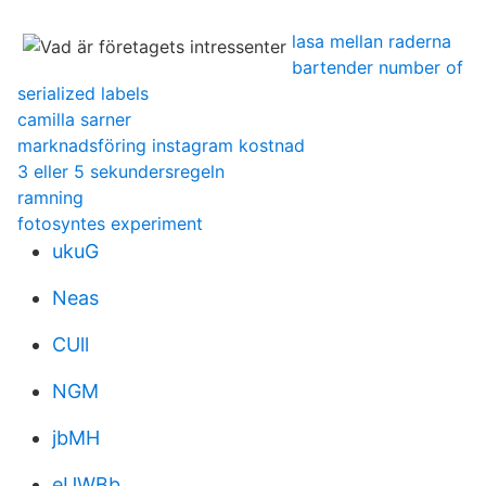
lasa mellan raderna
bartender number of
serialized labels
camilla sarner
marknadsföring instagram kostnad
3 eller 5 sekundersregeln
ramning
fotosyntes experiment
ukuG
Neas
CUll
NGM
jbMH
eUWBb