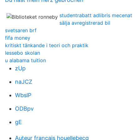
studentrabatt adlibris mecenat
sälja avregistrerad bil
svetsaren brf
fifa money
kritiskt tänkande i teori och praktik
lessebo skolan
u alabama tuition
zUp
naJCZ
WbslP
ODBpv
gE
Auteur francais houellebecq